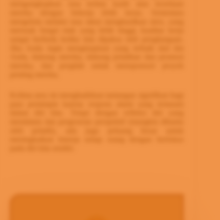
mengungkapkan rasa terima kasih atau kesetiaan
mereka dengan bekerja lebih keras. Sementara
mengelola melalui rasa takut menghasilkan stres, yang
merusak fungsi otak yang lebih tinggi, kualitas kerja
sangat berbeda ketika kita dipaksa oleh penghargaan.
Jika Anda ingin menginspirasi yang terbaik dari tim
Anda, dukung mereka, dukung pelatihan dan promosi
mereka, dan pergilah untuk mensponsori proyek
penting mereka.
Kelima area ini menghadirkan tantangan signifikan bagi
para pemimpin karena respons alami yang tertanam
dalam diri kita. Tetapi dengan refleksi diri yang
mendalam dan pergeseran perspektif (mungkin dibantu
oleh pelatih), ada juga peluang besar untuk
meningkatkan kinerja setiap orang dengan berfokus
pada diri kita sendiri.