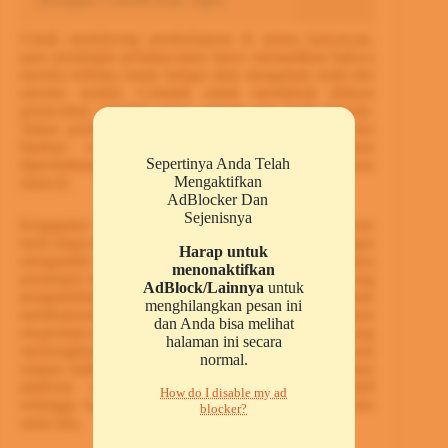
Untuk mendorong pembelajaran di antara karyawan,
para pemimpin pertama-tama harus memastikan bahwa
mereka terbuka untuk belajar (dan mengubah arah) diri
mereka sendiri. Cobalah untuk mendekati diskusi
pemecahan masalah tanpa agenda atau hasil tertentu.
Tahan penilaian sampai semua orang berbicara, dan
biarkan orang tahu bahwa semua ide akan
Sepertinya Anda Telah
dipertimbangkan. Keragaman ide yang lebih besar akan
Mengaktifkan
muncul.
AdBlocker Dan
Sejenisnya
Kegagalan diperlukan untuk belajar, tetapi pengejaran
hasil tanpa henti juga dapat membuat karyawan enggan
Harap untuk
mengambil risiko. Untuk mengatasi konflik ini, para
menonaktifkan
pemimpin harus menciptakan budaya yang mendukung
AdBlock/Lainnya
untuk
pengambilan risiko. Salah satu cara untuk
menghilangkan pesan ini
melakukannya adalah dengan menggunakan
dan Anda bisa melihat
eksperimen terkontrol dan pikirkan pengujian A/B yang
halaman ini secara
memungkinkan kegagalan kecil dan memerlukan
normal.
umpan balik dan koreksi yang cepat. Ini menyediakan
platform untuk membangun kecerdasan kolektif
How do I disable my ad
sehingga karyawan juga belajar dari kesalahan satu
blocker?
sama lain.