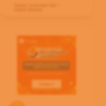
Tuesday, 14 December 2021
Edukasi
,
Informasi