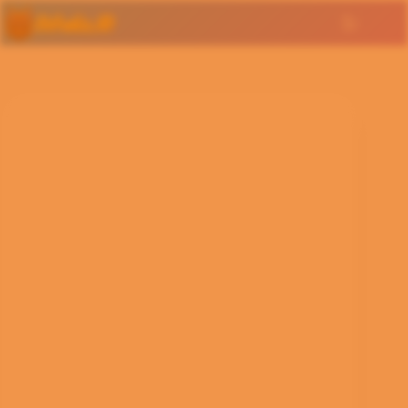
Skip
to
content