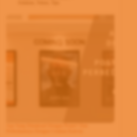
Edukasi
,
Tekno
,
Tips
Apa Yang Dimaksud Dengan Poster? Dan
Perbedaannya Dengan Cetakan Kanvas