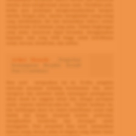
mereka akan menghormati aturan main. Demikian pula,
ketika para pemimpin mengkomunikasikan harapan
mereka dengan jelas, mereka menghindari orang-orang
yang membutakan diri dan memastikan bahwa semua
orang berada di halaman yang sama. Dalam lingkungan
yang aman, karyawan dapat bersantai, menggunakan
kapasitas otak yang lebih tinggi untuk keterlibatan
sosial, inovasi, kreativitas, dan ambisi.
Artikel Menarik:
Pengertian
Kemampuan Berpikir Kreatif
Dan 5 Contohnya
Ilmu saraf menguatkan hal ini. Ketika amigdala
mencatat ancaman terhadap keselamatan kita, arteri
mengeras dan menebal untuk menangani peningkatan
aliran darah ke anggota tubuh kita sebagai persiapan
untuk respons melawan-atau-lari . Dalam keadaan ini,
kita kehilangan akses ke sistem keterlibatan sosial otak
limbik dan fungsi eksekutif korteks prefrontal,
menghambat kreativitas dan dorongan untuk
keunggulan. Dari perspektif ilmu saraf, memastikan
bahwa orang merasa aman di tingkat yang dalam harus