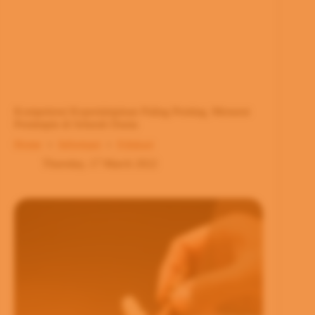
Kompetensi Kepemimpinan Paling Penting, Menurut
Pemimpin di Seluruh Dunia
Home
Informasi
Edukasi
Thursday, 17 March 2022