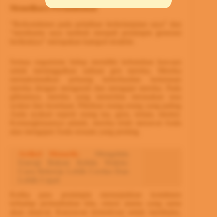
Memelihara Pertumbuhan
“Berkomitmen pada pelatihan berkelanjutan saya” dan
“membantu saya tumbuh menjadi pemimpin generasi
berikutnya” merupakan kategori terakhir.
Semua organisme hidup memiliki kebutuhan bawaan
untuk meninggalkan salinan gen mereka. Mereka
memaksimalkan peluang keberhasilan keturunan
mereka dengan mengasuh dan mengajar mereka. Pada
gilirannya, mereka yang menerima merasakan rasa
syukur dan kesetiaan. Pikirkan orang-orang yang paling
Anda syukuri seperti orang tua, guru, teman, mentor.
Kemungkinannya adalah, mereka telah merawat Anda
atau mengajari Anda sesuatu yang penting.
Artikel Menarik:
Mengelola
Energi Bukan Kelola Waktu:
Cara Bekerja Lebih Cerdas Dan
Lebih Cepat
Ketika para pemimpin menunjukkan komitmen
terhadap pertumbuhan kita, emosi utama yang sama
akan muncul. Karyawan termotivasi untuk membalas,