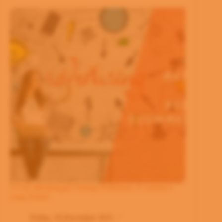
3 Cara Membangun Strategi Periklanan eCommerce
yang Efektif
Friday, 10 December 2021