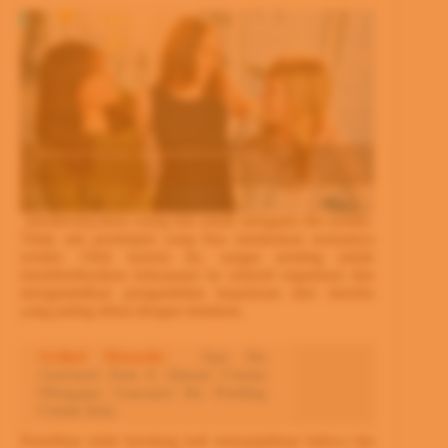
memberdayakan orang lain untuk mengatur diri sendiri
Tidak ada pemimpin yang bisa melakukan semuanya
sendiri. Oleh karena itu, sangat penting untuk
mendistribusikan kekuasaan ke seluruh organisasi dan
mengandalkan pengambilan keputusan dari mereka
yang paling dekat dengan tindakan.
Artikel Menarik:
Apa Itu
Asuransi Dan 8 Alasan Utama
Mengapa Asuransi Itu Penting
Untuk Kita
Penelitian telah berulang kali menunjukkan bahwa tim