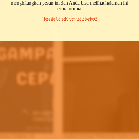
menghilangkan pesan ini dan Anda bisa melihat halaman ini
secara normal.
How do I disable my ad blocker?
nduan lengkap ini
Apakah backup WhatsApp kamu stuck 