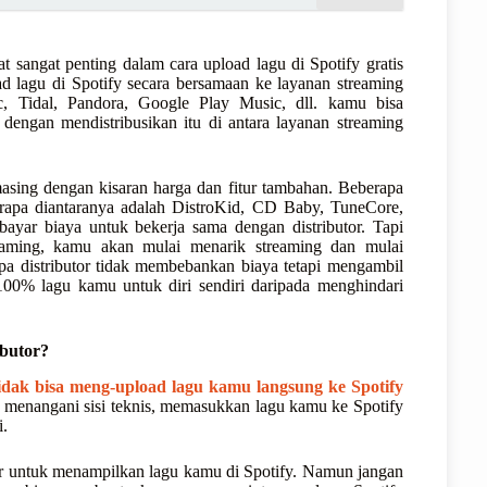
pat sangat penting dalam cara upload lagu di Spotify gratis
oad lagu di Spotify secara bersamaan ke layanan streaming
, Tidal, Pandora, Google Play Music, dll. kamu bisa
engan mendistribusikan itu di antara layanan streaming
masing dengan kisaran harga dan fitur tambahan. Beberapa
erapa diantaranya adalah DistroKid, CD Baby, TuneCore,
yar biaya untuk bekerja sama dengan distributor. Tapi
reaming, kamu akan mulai menarik streaming dan mulai
rapa distributor tidak membebankan biaya tetapi mengambil
100% lagu kamu untuk diri sendiri daripada menghindari
butor?
idak bisa meng-upload lagu kamu langsung ke Spotify
eka menangani sisi teknis, memasukkan lagu kamu ke Spotify
i.
tor untuk menampilkan lagu kamu di Spotify. Namun jangan