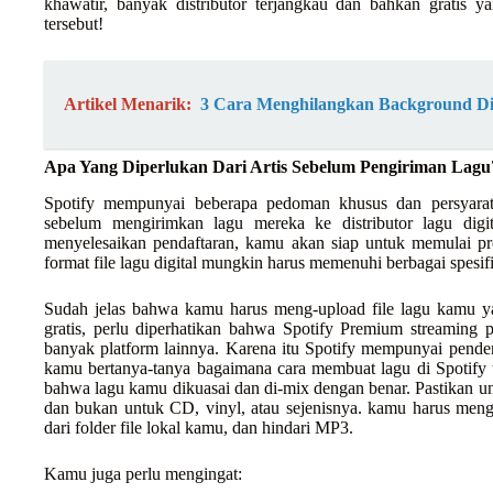
khawatir, banyak distributor terjangkau dan bahkan gratis
tersebut!
Artikel Menarik:
3 Cara Menghilangkan Background Di 
Apa Yang Diperlukan Dari Artis Sebelum Pengiriman Lagu
Spotify mempunyai beberapa pedoman khusus dan persyarata
sebelum mengirimkan lagu mereka ke distributor lagu digi
menyelesaikan pendaftaran, kamu akan siap untuk memulai pro
format file lagu digital mungkin harus memenuhi berbagai spesifi
Sudah jelas bahwa kamu harus meng-upload file lagu kamu yan
gratis, perlu diperhatikan bahwa Spotify Premium streaming 
banyak platform lainnya. Karena itu Spotify mempunyai pende
kamu bertanya-tanya bagaimana cara membuat lagu di Spotify t
bahwa lagu kamu dikuasai dan di-mix dengan benar. Pastikan un
dan bukan untuk CD, vinyl, atau sejenisnya. kamu harus meng-
dari folder file lokal kamu, dan hindari MP3.
Kamu juga perlu mengingat: