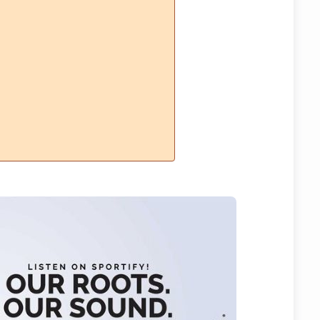
Harap untuk menonaktifkan AdBlock/Lainnya