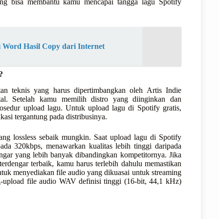
 yang bisa membantu kamu mencapai tangga lagu Spotify
Word Hasil Copy dari Internet
?
n teknis yang harus dipertimbangkan oleh Artis Indie
tal. Setelah kamu memilih distro yang diinginkan dan
sedur upload lagu. Untuk upload lagu di Spotify gratis,
kasi tergantung pada distribusinya.
g lossless sebaik mungkin. Saat upload lagu di Spotify
pada 320kbps, menawarkan kualitas lebih tinggi daripada
ngar yang lebih banyak dibandingkan kompetitornya. Jika
erdengar terbaik, kamu harus terlebih dahulu memastikan
tuk menyediakan file audio yang dikuasai untuk streaming
upload file audio WAV definisi tinggi (16-bit, 44,1 kHz)