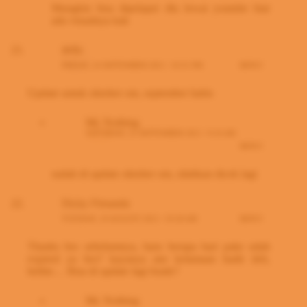
Mungkin bisa dipelajari dlu lewat youtube biar
ada visualnya kak
della
FRIDAY, 24 SEPTEMBER 2021 / 10:31 PM
REPLY
Update untuk oktober om, september habis
Mr. Nothing
SATURDAY, 25 SEPTEMBER 2021 / 9:16 AM
REPLY
sudah di update oktober om, silahkan dicek lagi
Dicky Firnanda
TUESDAY, 10 AUGUST 2021 / 10:28 AM
REPLY
Thanks bro sebelumnya, baru berapa hari pake udah
expired ya bro? kayanya ane kelamaan hadir deh,
hehhe… Bisa di update lagi brade?
Mr. Nothing