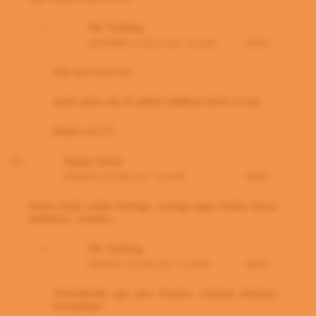
Mr. Nothing
SATURDAY, 10 JULY 2021 / 4:53 AM
REPLY
link moz.com om
untuk akun ada di artikel silahkan dicek ya om
thanks om 🙂
Ngopi Santai
MONDAY, 28 JUNE 2021 / 8:00 PM
REPLY
terima kasih sudah berbagi.. semoga agan makin lancar
rejekinya.. Aamiin…
Mr. Nothing
MONDAY, 28 JUNE 2021 / 8:39 PM
REPLY
Terimakasih gan atas doanya, semoga akunnya
bermanfaat