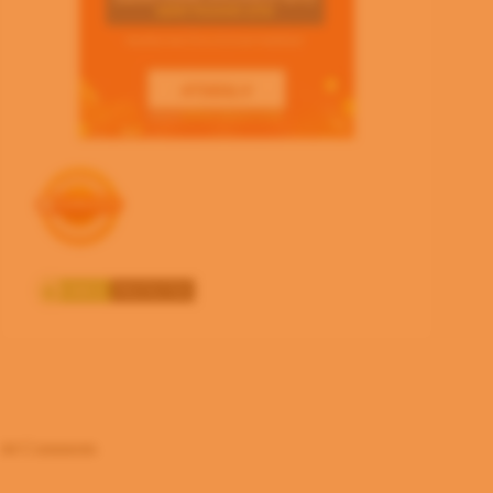
44 Comments