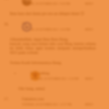
TUESDAY, 26 OCTOBER 2021 / 9:43 PM
REPLY
Ilmu baru dari dunia per-seo-an didapet disini 🙂
Teddy
TUESDAY, 26 OCTOBER 2021 / 4:24 PM
REPLY
Alhamdulillah, dapat Ilmu Baru Bang.
banyak yang saya belum tahu soal Blog, karena selama
ini lebih fokus ngisi konten daripada memperhatikan
SEO pada website.
Terima Kasih Informasinya Bang.
Mr. Nothing
TUESDAY, 26 OCTOBER 2021 / 5:16 PM
REPLY
Oke bang, sama2
Faktatren.com
TUESDAY, 26 OCTOBER 2021 / 12:27 PM
REPLY