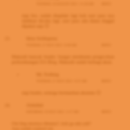
TUESDAY, 10 AUGUST 2021 / 11:20 AM
REPLY
siap bro, sudah diupdate lagi kok user pass nya
silahkan dicoba lagi. user pass ada diatas tinggal
dipakai saja 🙂
Idrus Seribupena
TUESDAY, 27 JULY 2021 / 6:49 AM
REPLY
Makasih banyak brader. Sangat membantu pengecekan
perkembangan DA Blog. Makasih sudah berbagi akun.
Mr. Nothing
TUESDAY, 27 JULY 2021 / 9:37 AM
REPLY
siap brader, semoga bermanfaat akunnta 🙂
Abdullah
SATURDAY, 10 JULY 2021 / 2:17 AM
REPLY
Om ling moznya dimana?, kok ga ada yah?
Apa sudah expired om