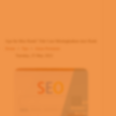
Apa Itu Moz Rank? Trik Cara Meningkatkan moz Rank
Home
Tips
Akun Premium
Tuesday, 25 May 2021