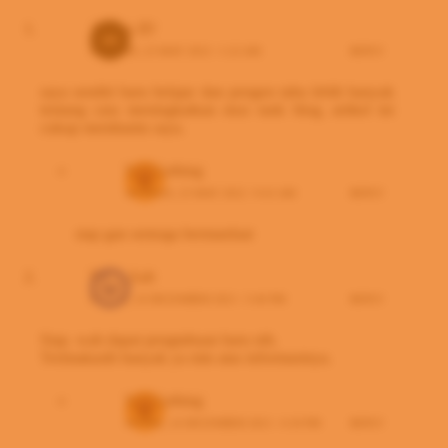
Abbox.ID
MONDAY, 23 MAY 2022 / 1:22 AM
REPLY
saya sendiri baru belajar dan pengen tahu lebih banyak
tentang cara meningkatkan moz rank blog, artikel ini
cukup membantu saya.
Mr. Nothing
MONDAY, 23 MAY 2022 / 9:41 AM
REPLY
siap gan semoga bermanfaat
Bung Aab
FRIDAY, 24 DECEMBER 2021 / 3:40 PM
REPLY
Siap. wah dapat pengtahuan baru nih.
Terimakasih banyak ya min atas informasinya.
Mr. Nothing
FRIDAY, 24 DECEMBER 2021 / 4:18 PM
REPLY