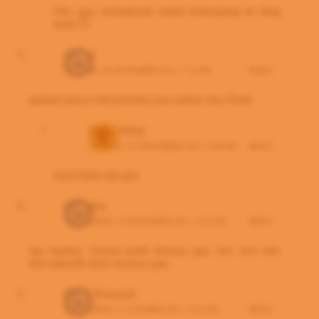
Oke gan, terimakasih sudah berkunjung ke blog
kami 🙂
jasjahit
MONDAY, 29 NOVEMBER 2021 / 7:22 PM
REPLY
apakah punya rekomendasi jasa naikan moz Rank
Mr. Nothing
MONDAY, 29 NOVEMBER 2021 / 8:08 PM
REPLY
maaf tidak ada gan
barangku
WEDNESDAY, 03 NOVEMBER 2021 / 9:56 PM
REPLY
Sip mantep. Terima kasih infonya gan. btw nice info
dan makasih akun moznya gan.
Rendi Riansyah
WEDNESDAY, 27 OCTOBER 2021 / 6:44 PM
REPLY