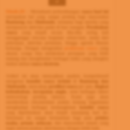
Ditulis.ID
– Memahami perkembangan
cuaca hari ini
merupakan hal yang sangat penting bagi masyarakat
Bantaeng
dan
Situbondo
, terutama bagi mereka yang
mempunyai aktivitas padat di luar ruangan.
Perubahan
cuaca
yang terjadi secara tiba-tiba sering kali
mengganggu rencana kegiatan sehari-hari, mulai dari
pekerjaan, aktivitas pertanian, hingga agenda liburan
keluarga. Dengan mengetahui
prakiraan cuaca
yang
akurat, warga bisa melakukan persiapan yang lebih
matang dan menghindari berbagai risiko yang mungkin
timbul akibat
cuaca ekstrem
.
Artikel ini akan menyajikan analisis komprehensif
mengenai
kondisi cuaca terkini
di
Bantaeng dan
Situbondo
, mencakup
prediksi cuaca
per jam,
tingkat
kelembaban
,
kecepatan angin
, serta berbagai faktor
meteorologi penting lainnya. Kami juga akan
memberikan rekomendasi praktis tentang bagaimana
menghadapi berbagai kemungkinan
kondisi cuaca
yang diperkirakan akan terjadi sepanjang hari ini.
Informasi ini sangat bermanfaat bagi para
pelaku
usaha, petani, nelayan
, dan masyarakat umum yang
ingin merencanakan aktivitasnya dengan lebih baik.