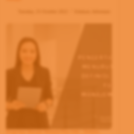
Tuesday, 25 October 2022
Edukasi
,
Informasi
Pengertian Manajer Menurut Para Ahli – Definisi,