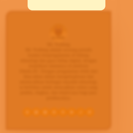
Mr. Nothing
Mr. Nothing adalah seorang penulis
konten berpengalaman di bidang
teknologi dan gaya hidup digital, dengan
kontribusi utamanya di platform
Ditulis.ID. Dengan pengalaman lebih dari
lima tahun dalam mengeksplorasi dan
memecahkan berbagai masalah teknologi,
ia berfokus untuk menyajikan solusi yang
praktis, ringkas, dan terpercaya bagi para
pembacanya.