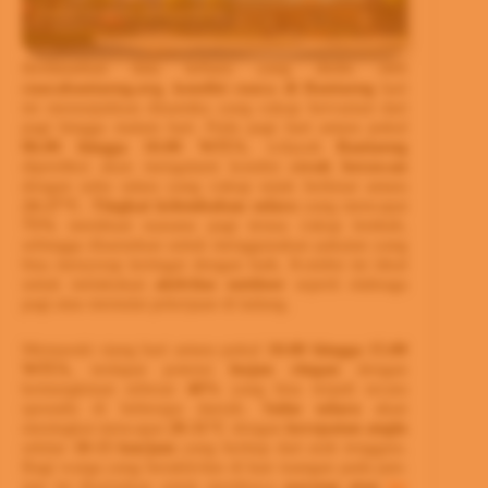
Berdasarkan data terbaru yang dirilis oleh
cuacabantaeng.org
,
kondisi cuaca di Bantaeng
hari
ini menunjukkan dinamika yang cukup bervariasi dari
pagi hingga malam hari. Pada pagi hari antara pukul
06.00 hingga 10.00 WITA
, wilayah
Bantaeng
diprediksi akan mengalami kondisi
cerah berawan
dengan suhu udara yang cukup sejuk berkisar antara
24-27°C
.
Tingkat kelembaban udara
yang mencapai
75%
membuat suasana pagi terasa cukup lembab,
sehingga disarankan untuk menggunakan pakaian yang
bisa menyerap keringat dengan baik. Kondisi ini ideal
untuk melakukan
aktivitas outdoor
seperti olahraga
pagi atau memulai pekerjaan di ladang.
Memasuki siang hari antara pukul
10.00 hingga 15.00
WITA
, terdapat potensi
hujan ringan
dengan
kemungkinan sebesar
40%
yang bisa terjadi secara
sporadis di beberapa daerah.
Suhu udara
akan
meningkat mencapai
28-31°C
dengan
kecepatan angin
sekitar
10-15 km/jam
yang bertiup dari arah tenggara.
Bagi warga yang beraktivitas di luar ruangan pada jam-
jam ini disarankan untuk membawa
payung atau
jas