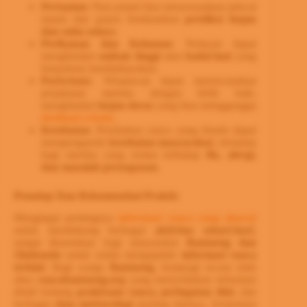
Pertanian
: Para petani bisa menyesuaikan jadwal
tanam dan panen berdasarkan
prediksi hujan
dan suhu udara
.
Perikanan dan Kelautan
: Nelayan dapat
menghindari
ombak tinggi
atau
badai laut
yang
berpotensi membahayakan.
Pariwisata
: Wisatawan dapat merencanakan
perjalanan mereka dengan lebih baik,
menghindari
hujan deras
yang bisa mengganggu
destinasi wisata
.
Kesehatan
: Perubahan cuaca yang drastis dapat
mempengaruhi
kesehatan masyarakat
, terutama
bagi mereka yang rentan terhadap
flu, alergi,
dan masalah pernapasan
.
Penutup Dan Rekomendasi Praktis
Mengingat pentingnya
informasi cuaca yang akurat
untuk mendukung berbagai
aktivitas sehari-hari
,
sangat disarankan bagi masyarakat
Bantaeng dan
Situbondo
untuk selalu mengupdate
informasi cuaca
terkini
. Bagi warga
Bantaeng
, kunjungi secara rutin
situs
cuacabantaeng.org
yang menyediakan informasi
detail tentang
prakiraan cuaca, peringatan dini
, dan
berbagai
data meteorologi
penting lainnya. Sementara