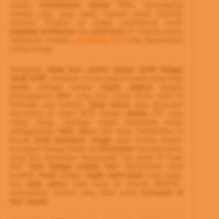
dengan
kelembaban sekitar 70%
, menciptakan
suasana pagi yang cukup nyaman untuk memulai
aktivitas. Kondisi ini sangat mendukung untuk
kegiatan perikanan
dan
pelayaran
di wilayah pesisir
Situbondo, dengan
gelombang laut
yang diperkirakan
cukup tenang.
Memasuki
siang hari antara pukul 10.00 hingga
16.00 WIB
, meskipun secara umum kondisi akan tetap
cerah
, terdapat potensi
hujan singkat
dengan
kemungkinan
30%
yang bisa terjadi secara lokal di
beberapa area tertentu.
Suhu udara
akan mencapai
puncaknya di angka
32°C
dengan
indeks UV
yang
cukup tinggi, sehingga sangat disarankan untuk
menggunakan
tabir surya
jika harus beraktivitas di
bawah
terik matahari
.
Angin
akan bertiup dengan
kecepatan sedang sekitar
12-18 km/jam
dari arah timur,
yang bisa membantu mengurangi rasa gerah di siang
hari.
Sore hingga malam hari
diperkirakan akan
kembali
cerah
dengan
angin sepoi-sepoi
yang sejuk,
dan
suhu udara
akan turun ke kisaran
24-27°C
,
menciptakan kondisi yang ideal untuk
bersantai di
luar rumah
.