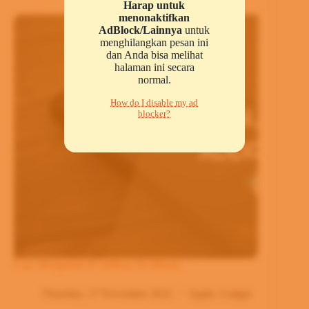
Harap untuk
menonaktifkan
AdBlock/Lainnya
untuk
menghilangkan pesan ini
dan Anda bisa melihat
halaman ini secara
normal.
How do I disable my ad
blocker?
Cara Mengubah IP Address Di iPhone
Thursday, 17 November 2022
Apple
,
Gadget