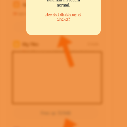
normal.
How do I disable my ad
blocker?