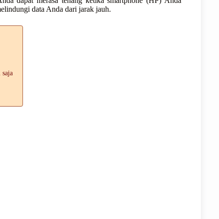
nda dapat merasa tenang ketika smartphone (HP) Anda
elindungi data Anda dari jarak jauh.
 saja