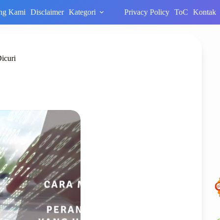
ng Kami
Disclaimer
Kategori
Privacy Policy
ToC
Kontak
icuri