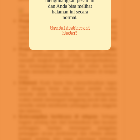
menghilangkan pesan ini
dan Anda bisa melihat
halaman ini secara
sumber gambar: esb.id
normal.
Penjualan:
Kemampuan untuk menjelaskan
bagaimana layanan atau produk bisa membantu
How do I disable my ad
pelanggan atau memecahkan masalah yang
blocker?
mereka miliki adalah keterampilan penting bagi
kasir yang sukses.
Pemecahan masalah dan pemikiran kritis:
Para profesional ini sering mengidentifikasi
masalah, langkah-langkah untuk memperbaikinya
dan kemungkinan dampak dari solusi mereka
untuk memastikan operasi yang efisien di tempat
kerja.
Efisiensi:
Kasir harus bisa menyelesaikan tugas
kasir dengan benar dan dalam jumlah waktu
tertentu untuk memastikan mereka mempunyai
waktu untuk menangani tanggung jawab lain atau
tersedia untuk membantu pelanggan atau anggota
tim lainnya.
Keterampilan berbicara di telepon:
Sebagai
bagian penting lain dari komunikasi dan layanan
pelanggan, mampu menangani panggilan
pelanggan secara profesional dan efisien adalah
bagian penting dari tugas pekerjaan beberapa