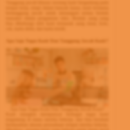
Tanggung jawab khusus seorang kasir bergantung pada
tempat kerja, tetapi dalam banyak kasus, kasir terutama
bertanggung jawab untuk menangani semua bentuk
transaksi dalam pengaturan toko. Bentuk uang yang
bisa dihubungi oleh kasir termasuk uang tunai, koin,
cek, kartu debit, dan kartu kredit.
Apa Saja Tugas Kasir Dan Tanggung Jawab Kasir?
Apa Saja Tugas Kasir Dan Tanggung Jawab Kasir?
Kasir mungkin mempunyai berbagai tugas kasir
tergantung di mana mereka bekerja. dan bisa berubah
berdasarkan ukuran perusahaan tempat mereka bekerja.
Misalnya, seorang kasir yang bekerja untuk bisnis kecil