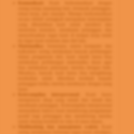
Komunikasi:
Kasir berkomunikasi dengan
orang-orang sepanjang hari, termasuk pelanggan,
rekan kerja, dan manajer. Mampu berkomunikasi
secara efektif seringkali merupakan keterampilan
yang dibutuhkan kasir untuk memberi dan
menerima instruksi, membantu pelanggan, dan
menyelesaikan tugas kasir di tempat kerja entah
itu tugas kasir restoran atau ritel lain.
Matematika:
Sementara sistem komputer dan
kalkulator sering melakukan banyak perhitungan
dalam pengaturan ritel, kasir masih harus bisa
melakukan perhitungan matematika dasar agar
bisa melakukan pekerjaan mereka dengan baik.
Misalnya, banyak kasir harus bisa menghitung
kembalian untuk diberikan kembali kepada
pelanggan ketika mereka membayar dengan uang
tunai.
Keterampilan interpersonal:
Kasir harus
mempunyai sikap yang ramah dan ramah dan
membantu pelanggan. Keterampilan interpersonal
memastikan bahwa kasir mendorong pengalaman
positif bagi pelanggan dan mendorong mereka
untuk datang kembali ke toko di masa depan.
Multitasking dan manajemen waktu:
Kasir
sering melakukan beberapa tugas kasir sekaligus,