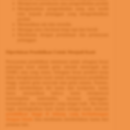
Memproses penukaran atau pengembalian produk
Mengeluarkan pengembalian uang atau kredit
toko kepada pelanggan yang mengembalikan
produk
Memastikan rak toko tersedia
Menjaga area checkout tetap rapi dan bersih
Membantu dengan permintaan dan pertanyaan
pelanggan
Diperlukan Pendidikan Untuk Menjadi Kasir
Persyaratan pendidikan minimum untuk sebagian besar
pekerjaan kasir adalah gelar sekolah menengah atas
(SMK) atau yang setara. Sebagian besar pemberi kerja
tidak mengharuskan kasir untuk mempunyai pendidikan
tinggi, seperti gelar associate atau gelar sarjana. Namun,
untuk membedakan diri kamu dari kompetisi, kamu
harus memastikan bahwa kamu mempunyai
keterampilan matematika, layanan pelanggan,
komunikasi, dan komputer yang sangat baik. Jika kamu
ingin meningkatkan karir kamu sebagai kasir, mencari
pendidikan tinggi di bidang yang berhubungan
dengan bisnis
bisa membantu membedakan kamu dari
pelamar lain.