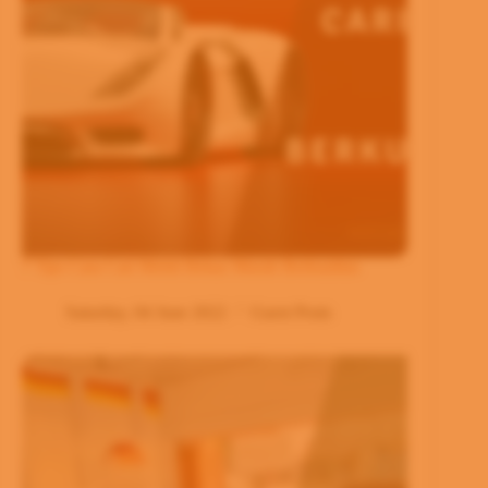
7 Tips Cara Cari Mobil Bekas Murah Berkualitas
Saturday, 04 June 2022
Guest Posts