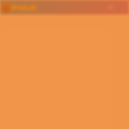
Skip
to
content