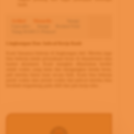
kasir.
Artikel Menarik:
Image
Upscaler: Image ResizerTool
Yang HARUS Punya!
Lingkungan Dan Jadwal Kerja Kasir
Kasir biasanya bekerja di lingkungan ritel. Mereka juga
bisa bekerja untuk perusahaan besar di departemen atau
kantor akuntansi. Kasir mungkin diharuskan berdiri
untuk waktu yang lama dan mengangkat benda berat,
jadi mereka harus kuat secara fisik. Kasir bisa bekerja
paruh waktu atau penuh waktu dan jadwal mereka bisa
berubah tergantung pada shift dan jam kerja toko.