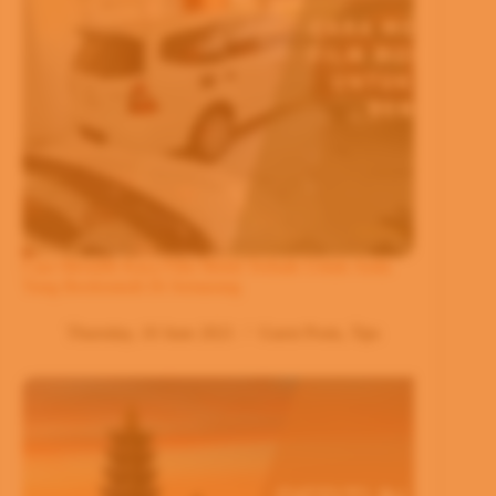
Cara Memilih Kaca Film Mobil Terbaik Untuk Anda
Yang Berdomisili Di Semarang
Thursday, 10 June 2021
Guest Posts
,
Tips