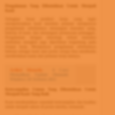
Pengalaman Yang Dibutuhkan Untuk Menjadi
Kasir
Sebagian besar pemberi kerja yang ingin
mempekerjakan kasir meminta pelamar mempunyai
pengalaman sebelumnya menangani transaksi uang,
bekerja di kasir, dan menangani pertanyaan pelanggan.
Pengalaman dengan teknologi terkait transaksi
tambahan mungkin juga diperlukan tergantung pada
tempat kerja. Mempunyai pengalaman sebelumnya
bekerja sebagai kasir atau posisi serupa bisa membantu
membedakan kamu dari pelamar kerja lainnya.
Artikel Menarik:
6 Cara
Mematikan Update Otomatis
Windows 10 Terbaru 2021
Keterampilan Umum Yang Dibutuhkan Untuk
Menjadi Kasir Yang Baik
Kasir membutuhkan sejumlah keterampilan dan kualitas
untuk menjadi sukses di posisi mereka, termasuk: