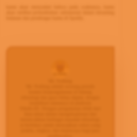
kamu akan menyadari bahwa pada waktunya, kamu
akan melihat pertumbuhan substansial dalam streaming
bulanan dan pendengar kamu di Spotify.
Mr. Nothing
Mr. Nothing adalah seorang penulis
konten berpengalaman di bidang
teknologi dan gaya hidup digital, dengan
kontribusi utamanya di platform
Ditulis.ID. Dengan pengalaman lebih dari
lima tahun dalam mengeksplorasi dan
memecahkan berbagai masalah teknologi,
ia berfokus untuk menyajikan solusi yang
praktis, ringkas, dan terpercaya bagi para
pembacanya.