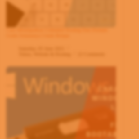
Cara Mendapatkan Unlimited Hosting Dan Domain
Gratis Selamanya Untuk Belajar
Saturday, 05 June 2021
Tekno
,
Website & Hosting
22 Comments