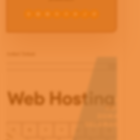
Artikel Terkait