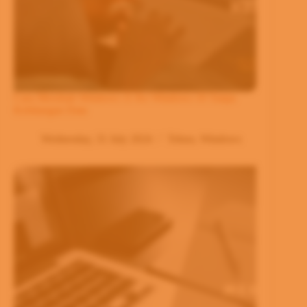
Cara Merubah Windows 11 Ke Windows 10 Tanpa
Kehilangan Data
Wednesday, 31 July 2024
Tekno
,
Windows