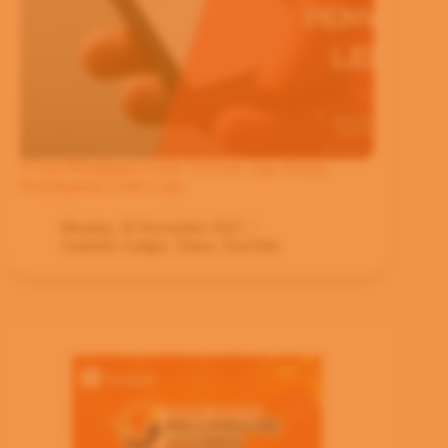
3 Cara Menghapus Cache YouTube Agar Ruang
Penyimpanan Lebih Lega
Monday, 20 November 2023
Android
,
Gadget
,
Tekno
,
YouTube