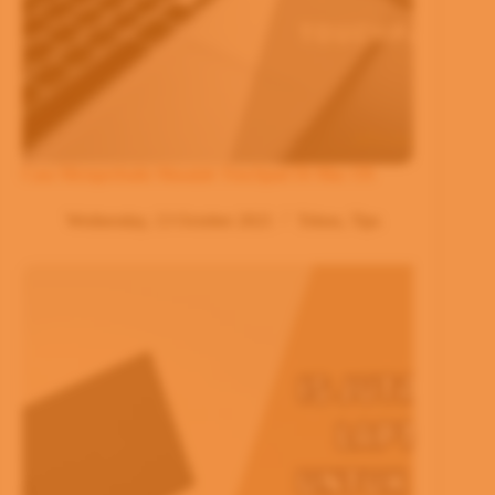
Cara Memperbaiki Masalah Touchpad Di Mac OS
Wednesday, 13 October 2021
Tekno
,
Tips