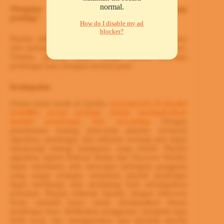
normal.
Mengapa playlist editorial Spotify dianggap
penting?
How do I disable my ad
blocker?
Playlist editorial memiliki followers besar, membantu
artis mendapatkan ribuan streams dan pendengar baru.
Namun, penting untuk diingat bahwa beberapa
pendengar baru mungkin bersifat pasif.
Kesimpulan
Dalam dunia musik di Spotify,
penempatan di playlist
memiliki peran penting untuk meningkatkan
jumlah pendengar dan streaming
. Dengan
pemahaman tentang jenis-jenis playlist, termasuk
algoritma, pendengar, dan editorial, seorang artis dapat
merancang strategi kampanye yang efektif. Playlist
algoritma seperti Release Radar dan Discover Weekly
dapat membantu artis mencapai kelompok pengguna
yang sangat tertarget, sementara playlist pendengar
dapat membantu artis pendatang baru mendapatkan
perhatian. Playlist editorial Spotify, dengan followers
besar, menjadi kunci untuk mendapatkan ribuan
pendengar baru. Melibatkan penggemar, mengirim lagu
lebih awal, dan menggunakan opsi pitching playlist