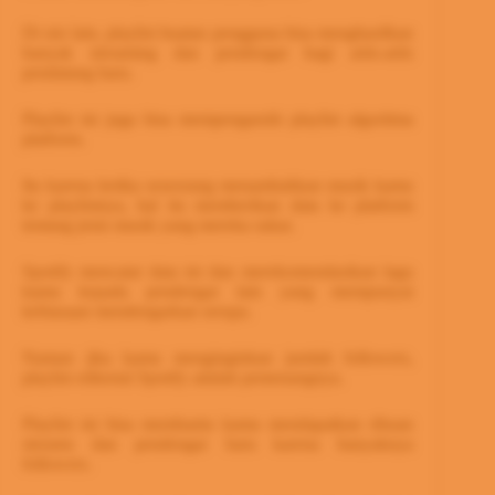
Di sisi lain, playlist buatan pengguna bisa menghasilkan
banyak streaming dan pendengar bagi artis-artis
pendatang baru.
Playlist ini juga bisa mempengaruhi playlist algoritma
platform.
Itu karena ketika seseorang menambahkan musik kamu
ke playlistnya, hal itu memberikan data ke platform
tentang jenis musik yang mereka sukai.
Spotify mencatat data ini dan merekomendasikan lagu
kamu kepada pendengar lain yang mempunyai
kebiasaan mendengarkan serupa.
Namun jika kamu menginginkan jumlah followers,
playlist editorial Spotify adalah pemenangnya.
Playlist ini bisa membantu kamu mendapatkan ribuan
streams dan pendengar baru karena banyaknya
followers.