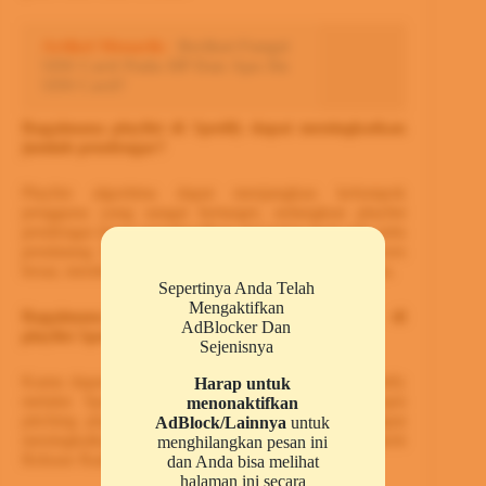
Artikel Menarik:
Berikut Fungsi
SIM Card Pada HP Dan Apa Itu
SIM Card?
Bagaimana playlist di Spotify dapat meningkatkan
jumlah pendengar?
Playlist algoritma dapat menjangkau kelompok
pengguna yang sangat bertarget, sedangkan playlist
pendengar dapat menghasilkan streaming bagi artis-artis
pendatang baru. Playlist editorial memiliki followers
besar, membantu mendapatkan ribuan pendengar baru.
Sepertinya Anda Telah
Mengaktifkan
Bagaimana cara mendapatkan penempatan di
AdBlocker Dan
playlist Spotify?
Sejenisnya
Kamu dapat mengirimkan lagu ke tim editorial Spotify
Harap untuk
melalui Spotify for Artists dan menggunakan opsi
menonaktifkan
pitching playlist. Mengirimkan lagu lebih awal dapat
AdBlock/Lainnya
untuk
meningkatkan peluang untuk masuk ke playlist seperti
menghilangkan pesan ini
Release Radar dan Discover Weekly.
dan Anda bisa melihat
halaman ini secara