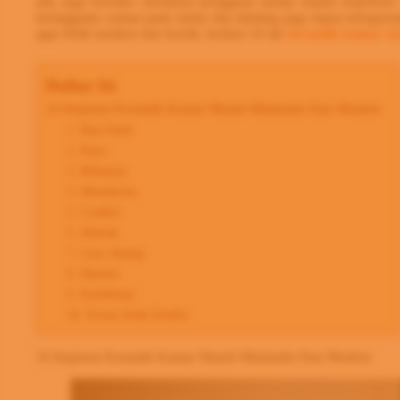
ada juga berisiko membuat pengguna kamar mandi terpeleset.
ketinggalan zaman pada lantai dan dinding juga dapat menguran
agar lebih modern dan bersih, berikut 10 ide
keramik kamar ma
Daftar Isi
10 Inspirasi Keramik Kamar Mandi Minimalis Dan Modern
1. Bata Putih
2. Kayu
3. Bebatuan
4. Monokrom
5. Gradien
6. Abstrak
7. Gaya Jepang
8. Marmer
9. Kombinasi
10. Kreasi Anda Sendiri
10 Inspirasi Keramik Kamar Mandi Minimalis Dan Modern