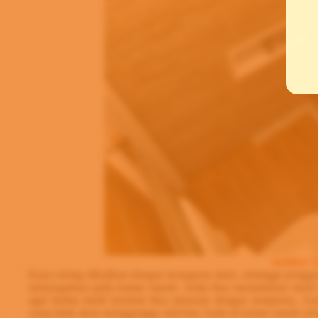
sumber: 
Kayu sering dikaitkan dengan kesegaran alam, sehingga pengg
menyegarkan pada kamar mandi. Anda bisa memadukan motif in
agar kedua motif tersebut bisa menyatu dengan sempurna. And
yang tidak akan mengganggu aktivitas Anda di kamar mandi seba