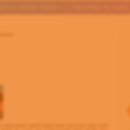
ng Kami
Disclaimer
Kategori
Privacy Policy
ToC
Kontak
Modern!
i setiap kamar mandi adalah lumut dan kerak yang selalu