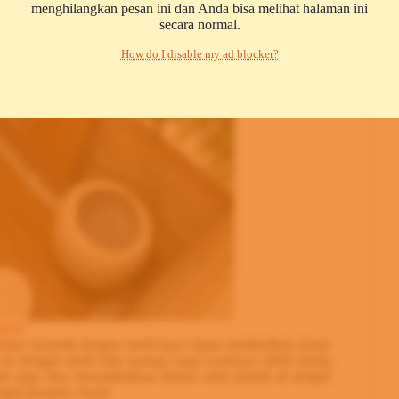
menghilangkan pesan ini dan Anda bisa melihat halaman ini
secara normal.
How do I disable my ad blocker?
kayu
unaan keramik dengan motif kayu dapat memberikan kesan
i dengan motif batu karang yang warnanya lebih terang
a juga bisa menambahkan hiasan sulur plastik di tempat
gai pemanis visual.