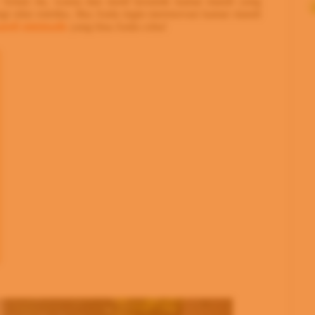
 Selain itu, warna dan motif keramik kamar mandi yang
gi nilai estetika. Jika Anda ingin merenovasi kamar mandi
ndi minimalis
yang bisa Anda coba!