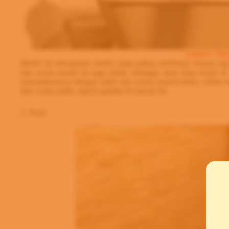
sumber: Bat
Model ini merupakan model yang paling sederhana namun juga
dan warna model ini juga abadi, sehingga akan tetap trendi d
memadukannya dengan salah satu warna seperti hitam, coklat m
dari warna putih, seperti gambar di bawah ini.
2. Kayu