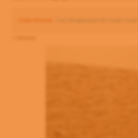
Artikel Menarik:
Cara Menggunakan WA Sender Untuk
3. Bebatuan