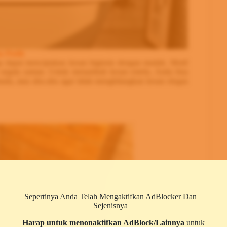
a Putih
 dapat menciptakan kesan higienis dengan mudah. Motif
i segala zaman. Untuk menambah kesan estetis, Anda bisa
uda, atau abu-abu agar tidak menghilangkan kesan elegan
Sepertinya Anda Telah Mengaktifkan AdBlocker Dan
Sejenisnya
Harap untuk menonaktifkan AdBlock/Lainnya
untuk